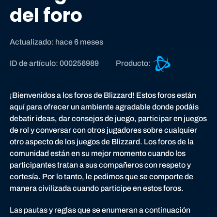
del foro
Actualizado: hace 6 meses
A
ID de artículo: 000256989
Producto:
s
i
s
¡Bienvenidos a los foros de Blizzard! Estos foros están
t
aquí para ofrecer un ambiente agradable donde podáis
e
debatir ideas, dar consejos de juego, participar en juegos
n
de rol y conversar con otros jugadores sobre cualquier
c
otro aspecto de los juegos de Blizzard. Los foros de la
i
comunidad están en su mejor momento cuando los
a
participantes tratan a sus compañeros con respeto y
d
cortesía. Por lo tanto, le pedimos que se comporte de
e
manera civilizada cuando participe en estos foros.
B
Las pautas y reglas que se enumeran a continuación
a