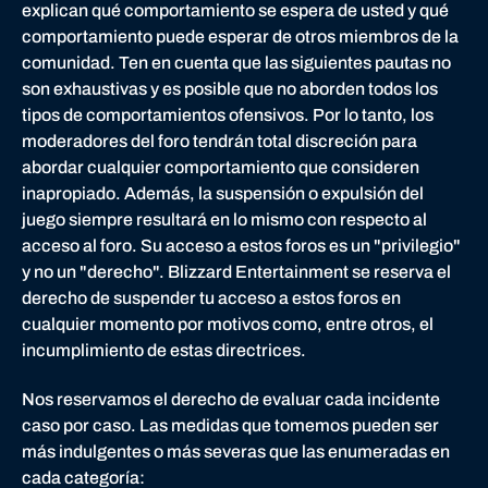
explican qué comportamiento se espera de usted y qué
t
comportamiento puede esperar de otros miembros de la
t
comunidad. Ten en cuenta que las siguientes pautas no
l
son exhaustivas y es posible que no aborden todos los
e
tipos de comportamientos ofensivos. Por lo tanto, los
.
moderadores del foro tendrán total discreción para
n
abordar cualquier comportamiento que consideren
e
inapropiado. Además, la suspensión o expulsión del
t
juego siempre resultará en lo mismo con respecto al
acceso al foro. Su acceso a estos foros es un "privilegio"
y no un "derecho". Blizzard Entertainment se reserva el
derecho de suspender tu acceso a estos foros en
cualquier momento por motivos como, entre otros, el
incumplimiento de estas directrices.
Nos reservamos el derecho de evaluar cada incidente
caso por caso. Las medidas que tomemos pueden ser
más indulgentes o más severas que las enumeradas en
cada categoría: