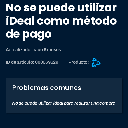
No se puede utilizar
iDeal como método
de pago
Actualizado: hace 6 meses
A
ID de artículo: 000069629
Producto:
s
i
s
Problemas comunes
t
e
n
No se puede utilizar Ideal para realizar una compra
c
i
a