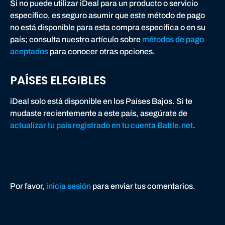
d
Si no puede utilizar iDeal para un producto o servicio
e
específico, es seguro asumir que este método de pago
B
no está disponible para esta compra específica o en su
a
país; consulta nuestro artículo sobre
métodos de pago
t
aceptados
para conocer otras opciones.
t
l
PAÍSES ELEGIBLES
e
.
iDeal solo está disponible en los Países Bajos. Si te
n
mudaste recientemente a este país, asegúrate de
e
actualizar tu país registrado en tu cuenta Battle.net
.
t
Por favor,
inicia sesión
para enviar tus comentarios.