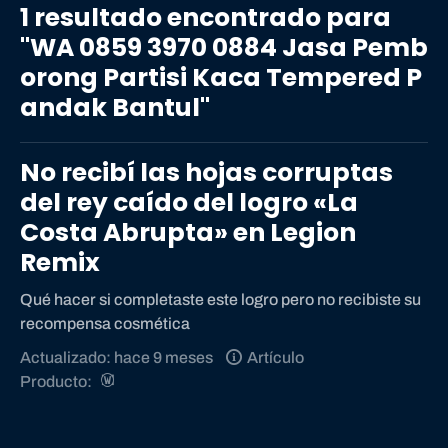
1 resultado encontrado para
encontrado
"WA 0859 3970 0884 Jasa Pemb
para
orong Partisi Kaca Tempered P
"WA
0859
andak Bantul"
3970
0884
No recibí las hojas corruptas
Jasa
Pemborong
del rey caído del logro «La
Partisi
Costa Abrupta» en Legion
Kaca
Remix
Tempered
Pandak
Qué hacer si completaste este logro pero no recibiste su
Bantul"
recompensa cosmética
Actualizado: hace 9 meses
Artículo
Producto: